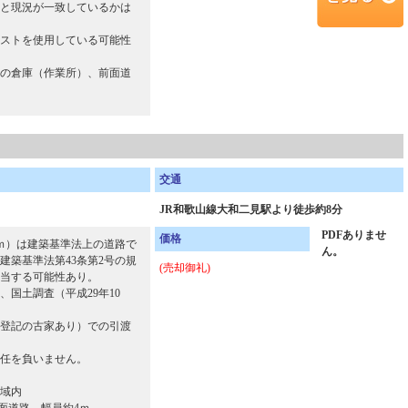
と現況が一致しているかは
ストを使用している可能性
の倉庫（作業所）、前面道
交通
JR和歌山線大和二見駅より徒歩約8分
PDFありませ
価格
ｍ）は建築基準法上の道路で
ん。
建築基準法第43条第2号の規
(売却御礼)
当する可能性あり。
、国土調査（平成29年10
登記の古家あり）での引渡
任を負いません。
域内