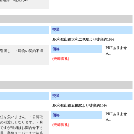
前面道路 幅員約4ｍ
交通
JR和歌山線大和二見駅より徒歩約10分
PDFありませ
価格
引渡し ・建物の契約不適
ん。
(売却御礼)
交通
JR和歌山線五條駅より徒歩約15分
PDFありませ
価格
任を負いません。・公簿取
ん。
の引渡しとなります。・月
(売却御礼)
ですが詳細はお問合せ下さ
局、業務スーパーまで徒歩