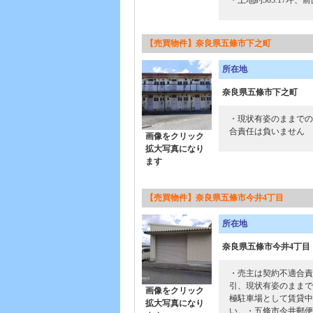
・土地約505.17坪、
【売買物件】奈良県五條市下之町
所在地
奈良県五條市下之町
・現状有姿のままでの
合責任は負いません
画像をクリック
拡大写真になり
ます
【売買物件】奈良県五條市今井4丁目
所在地
奈良県五條市今井4丁目
・売主は契約不適合責
引、現状有姿のままで
画像をクリック
極駐車場として賃貸中
拡大写真になり
い。・五條市今井郵便