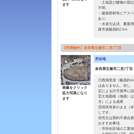
・土地及び建物の登記
ます
不明。
・建築部材等にアスベ
あり。
・水道引込済、農業用
路市道幅員約2.6ｍ
【売買物件】奈良県五條市二見5丁目
所在地
奈良県五條市二見5丁目
①西側里道（幅員約4
はありません。但し、
画像をクリック
定による許可基準に該
拡大写真になり
②土地面積（地積）は
ます
月）による成果
③現状有姿のまま（未
しです。
④売主は契約不適合責
おすすめ事項
・市街化区域の工業地