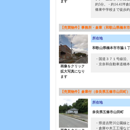
ます
約5分。・約14.41坪
條東中学校まで徒歩約
【売買物件】事務所・倉庫（和歌山県橋本市
所在地
和歌山県橋本市市脇１
・国道３７１号線沿、
・京奈和自動車道橋本
画像をクリック
拡大写真になり
ます
【売買物件】倉庫付（奈良県五條市山田町）
所在地
奈良県五條市山田町
・県道吉野川公園線と
・倉庫や木工工場など