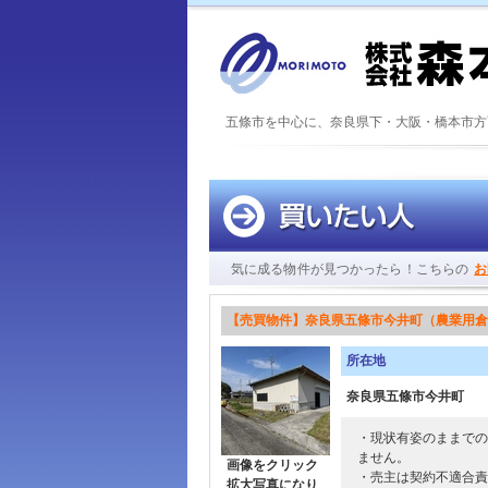
五條市を中心に、奈良県下・大阪・橋本市方
気に成る物件が見つかったら！こちらの
お
【売買物件】奈良県五條市今井町（農業用倉
所在地
奈良県五條市今井町
・現状有姿のままでの
ません。
画像をクリック
・売主は契約不適合責
拡大写真になり