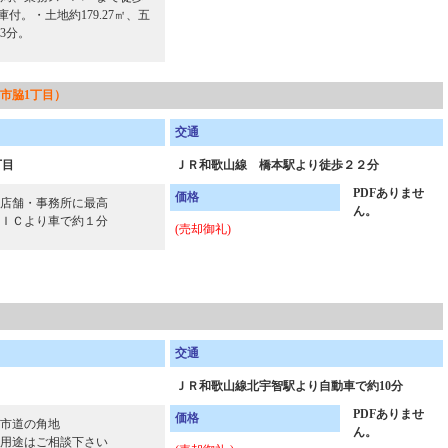
倉庫付。・土地約179.27㎡、五
3分。
市脇1丁目）
交通
丁目
ＪＲ和歌山線 橋本駅より徒歩２２分
PDFありませ
価格
店舗・事務所に最高
ん。
ＩＣより車で約１分
(売却御礼)
交通
ＪＲ和歌山線北宇智駅より自動車で約10分
PDFありませ
価格
市道の角地
ん。
用途はご相談下さい