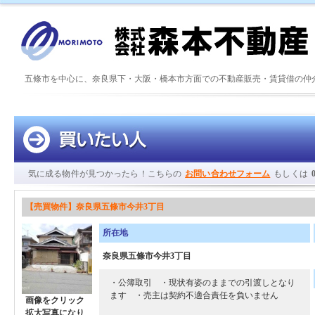
五條市を中心に、奈良県下・大阪・橋本市方面での不動産販売・賃貸借の仲
気に成る物件が見つかったら！こちらの
お問い合わせフォーム
もしくは
【売買物件】奈良県五條市今井3丁目
所在地
奈良県五條市今井3丁目
・公簿取引 ・現状有姿のままでの引渡しとなり
ます ・売主は契約不適合責任を負いません
画像をクリック
拡大写真になり