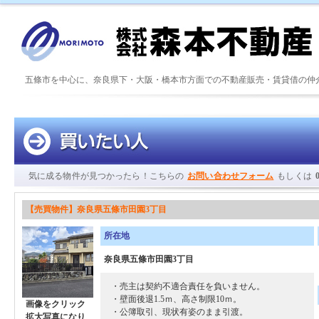
五條市を中心に、奈良県下・大阪・橋本市方面での不動産販売・賃貸借の仲
気に成る物件が見つかったら！こちらの
お問い合わせフォーム
もしくは
【売買物件】奈良県五條市田園3丁目
所在地
奈良県五條市田園3丁目
・売主は契約不適合責任を負いません。
・壁面後退1.5ｍ、高さ制限10ｍ。
画像をクリック
・公簿取引、現状有姿のまま引渡。
拡大写真になり